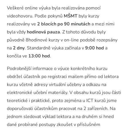
Veškeré online výuka byla realizována pomocí
videohovoru. Podle pokynů
MŠMT
byly kurzy
realizovány ve
2 blocích po 90 minutách
a mezi nimi
byla vždy
hodinová pauza
. Z tohoto důvodu byly
původně 8hodinové kurzy v on-line podobě rozepsány
na
2 dny
. Standardně výuka začínala v
9:00 hod
a
končila ve
13:00 hod
.
Podrobnější informace o výuce konkrétního kurzu
obdržel účastník po registraci mailem přímo od lektora
kurzu včetně adresy virtuální učebny a odkazu na
elektronické učební materiály. V obsahu kurzů jsou části
teoretické i praktické, proto zejména u ICT kurzů jsme
doporučovali účastníkům pracovat na 2 zařízeních. Na
jednom sledovat výklad lektora a na druhém si hned
dané probírané postupy zkoušet v příslušném