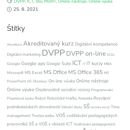
DVPP
,
ICT
,
Jitsi
,
MŠMT
,
Online nástroje
,
Online výuka
25. 8. 2021
Štítky
Akreditovaný kurz
Digitální kompetence
Akreditace
DVPP
DVPP on-line
Digitální marketing
ECDL
ICT
Google aps
IT kurzy
Google Suite
Google
MBA
IT
MS Office
MS Office 365
MS Excel
Microsoft
MS
Online nástroje
On-line výuka
PowerPoint
Olomouc
MŠ
Online výuka
Osobnostně sociální rozvoj
Programování
Rozvíjení
Robot
Robotické hračky
Projektová výuka
Robotika
SŠ
podnikatelských dovedností
Time
Střední školy
termíny kurzů
VOŠ
vzdělávání pedagogických
management
Tvorba webu
pracovníků SŠ a VOŠ v oblasti ICT
Vzdělávání pedagogických