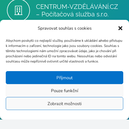
CENTRUM-VZDĚLÁVÁNÍ.CZ
– Počítačová služba s.r.o.
Spravovat souhlas s cookies
dvpp@poc-sluzba.cz
Abychom poskytli co nejlepší služby, používáme k ukládání a/nebo přístupu
k informacím o zařízení, technologie jako jsou soubory cookies. Souhlas s
těmito technologiemi nám umožní zpracovávat údaje, jako je chování při
procházení nebo jedinečná ID na tomto webu. Nesouhlas nebo odvolání
souhlasu může nepříznivě ovlivnit určité vlastnosti a funkce.
+420 602 510 530
Příjmout
Pouze funkční
Stupkova 413/1a, 779 00
Zobrazit možnosti
Olomouc