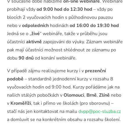
V současné době nabízíme
on-line webináře
. Webináře
probíhají vždy
od 9:00 hod do 12:30 hod
– vždy po
blocích 2 vyučovacích hodin s půlhodinovou pauzou
nebo v
odpoledních
hodinách
od 16:00 do 19:30 hod
Jedná se o „
živé
“ webináře, takže v průběhu jsou
účastníci
aktivně
zapojováni do výuky. Záznam webináře
pak mají účastníci možnost shlédnout ze záznamu po
dobu
90 dnů
od konání webináře.
V případě zájmu realizujeme kurzy i v
prezenční
podobě
– standardně jednodenní kurzy v rozsahu 8
vyučovacích hodin od 9:00 hod. Kurzy pořádáme jak na
našich stálých pobočkách v
Olomouci
,
Brně
,
Zlíně
nebo
v
Kroměříži
, tak i přímo ve školách (pro sborovnu) –
stačí nás jen kontaktovat na mailu
dvpp@poc-sluzba.cz
a domluvit se na konkrétním obsahu a rozsahu školení.