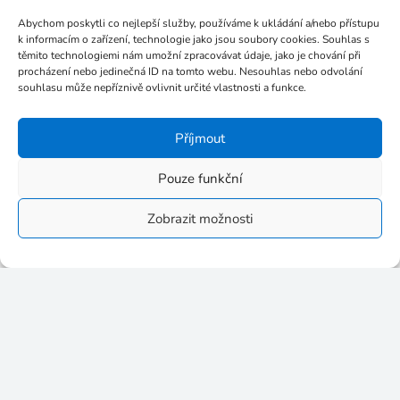
Abychom poskytli co nejlepší služby, používáme k ukládání a/nebo přístupu
k informacím o zařízení, technologie jako jsou soubory cookies. Souhlas s
Po úspěšném zakončení kurzu získají absolventi
těmito technologiemi nám umožní zpracovávat údaje, jako je chování při
osvědčení o absolvování kurzu v souladu se
procházení nebo jedinečná ID na tomto webu. Nesouhlas nebo odvolání
souhlasu může nepříznivě ovlivnit určité vlastnosti a funkce.
zákonem č. 563/2004 Sb., o pedagogických
pracovnících a o změně některých zákonů.
Příjmout
Pouze funkční
Kopírovat odkaz na kurz
Zobrazit možnosti
Podnikavost: Potřeby měnící se společnosti a
vzdělávací proces (8 hodin)
Polytechnické vzdělávání (3×8 hodin)
Projektová výuka: Úvod do projektového