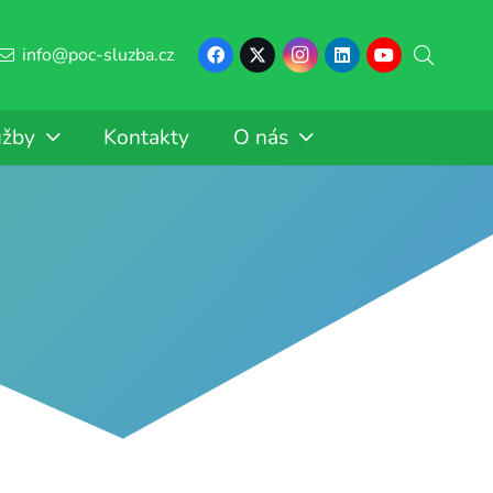
info@poc-sluzba.cz
užby
Kontakty
O nás