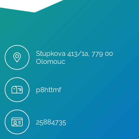
Stupkova 413/1a, 779 00
Olomouc
p8httmf
25884735