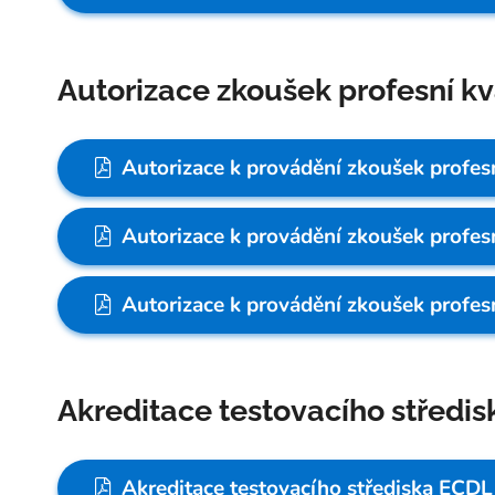
Autorizace zkoušek profesní kv
Autorizace k provádění zkoušek profesn
Autorizace k provádění zkoušek profesn
Autorizace k provádění zkoušek profesn
Akreditace testovacího středi
Akreditace testovacího střediska ECDL