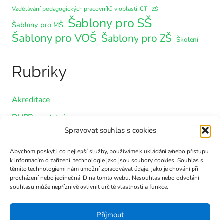
Vzdělávání pedagogických pracovníků v oblasti ICT
ZŠ
Šablony pro SŠ
Šablony pro MŠ
Šablony pro VOŠ
Šablony pro ZŠ
Školení
Rubriky
Akreditace
DVPP – ostatní
Spravovat souhlas s cookies
Nezařazené
Šablony DVPP pro MŠ a ZŠ
Abychom poskytli co nejlepší služby, používáme k ukládání a/nebo přístupu
k informacím o zařízení, technologie jako jsou soubory cookies. Souhlas s
Šablony DVPP pro SŠ a VOŠ
těmito technologiemi nám umožní zpracovávat údaje, jako je chování při
procházení nebo jedinečná ID na tomto webu. Nesouhlas nebo odvolání
souhlasu může nepříznivě ovlivnit určité vlastnosti a funkce.
Archivy
Příjmout