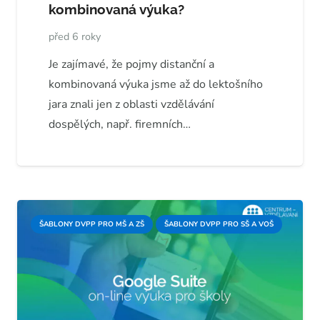
kombinovaná výuka?
před 6 roky
Je zajímavé, že pojmy distanční a
kombinovaná výuka jsme až do lektošního
jara znali jen z oblasti vzdělávání
dospělých, např. firemních…
ŠABLONY DVPP PRO MŠ A ZŠ
ŠABLONY DVPP PRO SŠ A VOŠ