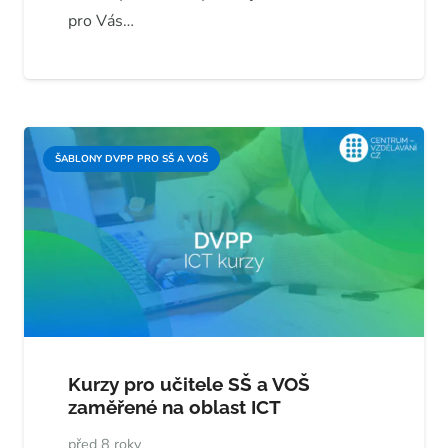
pro Vás…
ŠABLONY DVPP PRO SŠ A VOŠ
Kurzy pro učitele SŠ a VOŠ
zaměřené na oblast ICT
před 8 roky