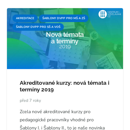
AKREDITACE
ŠABLONY DVPP PRO MŠ A ZŠ
ŠABLONY DVPP PRO SŠ A VOŠ
Akreditované kurzy: nová témata i
termíny 2019
před 7 roky
Zcela nové akreditované kurzy pro
pedagogické pracovníky vhodné pro
Šablony I. i Šablony II., to je naše novinka