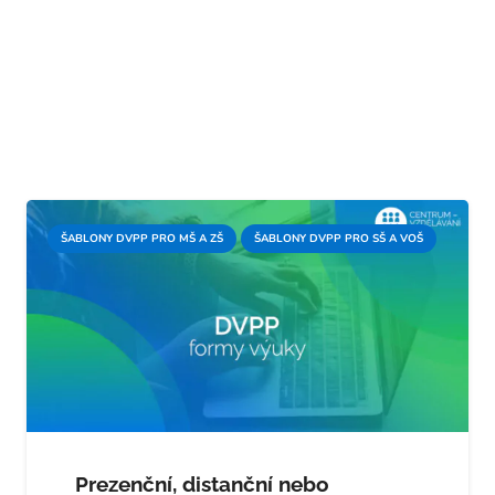
ŠABLONY DVPP PRO MŠ A ZŠ
ŠABLONY DVPP PRO SŠ A VOŠ
Prezenční, distanční nebo