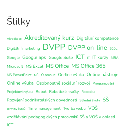
Štítky
Akreditovaný kurz
Digitální kompetence
Akreditace
DVPP
DVPP on-line
Digitální marketing
ECDL
ICT
Google aps
IT kurzy
Google Suite
Google
MBA
IT
MS Office
MS Office 365
MS Excel
Microsoft
Online nástroje
On-line výuka
MS PowerPoint
Olomouc
MŠ
Online výuka
Osobnostně sociální rozvoj
Programování
Robot
Robotické hračky
Projektová výuka
Robotika
SŠ
Rozvíjení podnikatelských dovedností
Střední školy
VOŠ
Time management
Tvorba webu
termíny kurzů
vzdělávání pedagogických pracovníků SŠ a VOŠ v oblasti
ICT