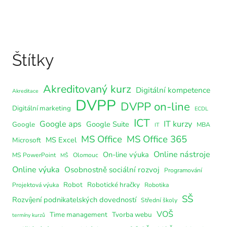
Štítky
Akreditovaný kurz
Digitální kompetence
Akreditace
DVPP
DVPP on-line
Digitální marketing
ECDL
ICT
Google aps
IT kurzy
Google Suite
Google
MBA
IT
MS Office
MS Office 365
MS Excel
Microsoft
Online nástroje
On-line výuka
MS PowerPoint
Olomouc
MŠ
Online výuka
Osobnostně sociální rozvoj
Programování
Robot
Robotické hračky
Projektová výuka
Robotika
SŠ
Rozvíjení podnikatelských dovedností
Střední školy
VOŠ
Time management
Tvorba webu
termíny kurzů