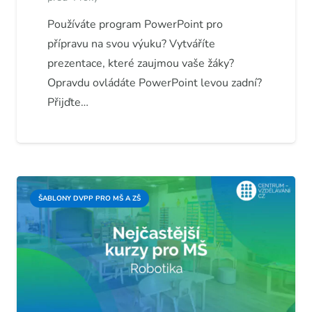
Používáte program PowerPoint pro
přípravu na svou výuku? Vytváříte
prezentace, které zaujmou vaše žáky?
Opravdu ovládáte PowerPoint levou zadní?
Přijďte…
ŠABLONY DVPP PRO MŠ A ZŠ