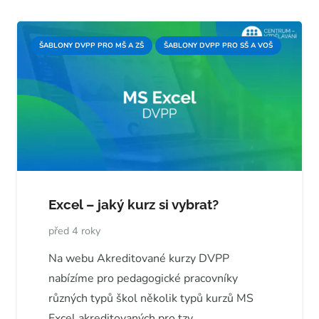
ŠABLONY DVPP PRO MŠ A ZŠ
ŠABLONY DVPP PRO SŠ A VOŠ
Excel – jaký kurz si vybrat?
před 4 roky
Na webu Akreditované kurzy DVPP
nabízíme pro pedagogické pracovníky
různých typů škol několik typů kurzů MS
Excel akreditovaných pro tzv.…