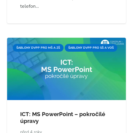
telefon…
ŠABLONY DVPP PRO MŠ A ZŠ
ŠABLONY DVPP PRO SŠ A VOŠ
ICT: MS PowerPoint – pokročilé
úpravy
před 4 roky