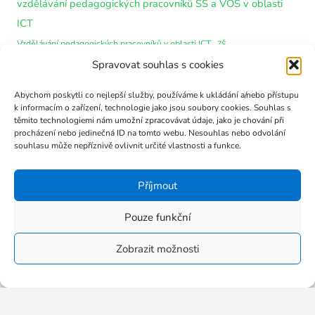
vzdělávání pedagogických pracovníků SŠ a VOŠ v oblasti
ICT
Vzdělávání pedagogických pracovníků v oblasti ICT
ZŠ
Šablony pro SŠ
Spravovat souhlas s cookies
Šablony pro MŠ
Šablony pro VOŠ
Šablony pro ZŠ
Školení
Abychom poskytli co nejlepší služby, používáme k ukládání a/nebo přístupu
k informacím o zařízení, technologie jako jsou soubory cookies. Souhlas s
těmito technologiemi nám umožní zpracovávat údaje, jako je chování při
Rubriky
procházení nebo jedinečná ID na tomto webu. Nesouhlas nebo odvolání
souhlasu může nepříznivě ovlivnit určité vlastnosti a funkce.
Akreditace
Příjmout
DVPP – ostatní
Pouze funkční
Nezařazené
Zobrazit možnosti
Šablony DVPP pro MŠ a ZŠ
Šablony DVPP pro SŠ a VOŠ