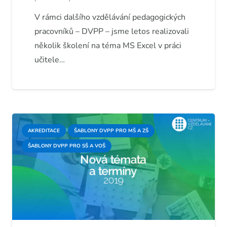
V rámci dalšího vzdělávání pedagogických
pracovníků – DVPP – jsme letos realizovali
několik školení na téma MS Excel v práci
učitele…
AKREDITACE
ŠABLONY DVPP PRO MŠ A ZŠ
ŠABLONY DVPP PRO SŠ A VOŠ