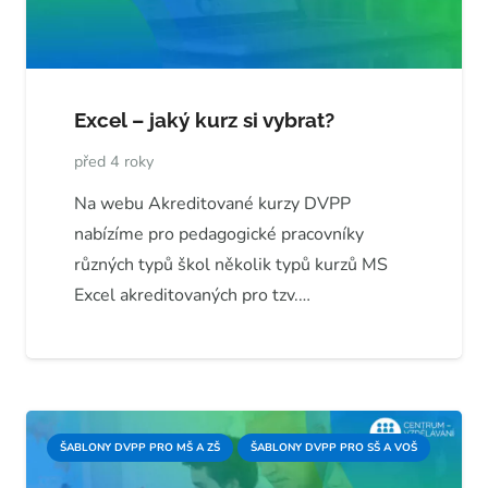
Excel – jaký kurz si vybrat?
před 4 roky
Na webu Akreditované kurzy DVPP
nabízíme pro pedagogické pracovníky
různých typů škol několik typů kurzů MS
Excel akreditovaných pro tzv.…
ŠABLONY DVPP PRO MŠ A ZŠ
ŠABLONY DVPP PRO SŠ A VOŠ