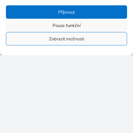
Nezařazené
Příjmout
Šablony DVPP pro MŠ a ZŠ
Pouze funkční
Šablony DVPP pro SŠ a VOŠ
Zobrazit možnosti
Archivy
Archivy