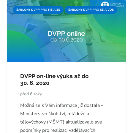
ŠABLONY DVPP PRO MŠ A ZŠ
ŠABLONY DVPP PRO SŠ A VOŠ
DVPP on-line výuka až do
30. 6. 2020
před 6 roky
Možná se k Vám informace již dostala –
Ministerstvo školství, mládeže a
tělovýchovy (MŠMT) aktualizovalo své
podmínky pro realizaci vzdělávacích