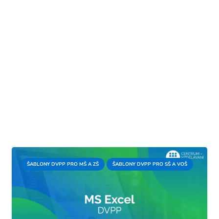
ŠABLONY DVPP PRO MŠ A ZŠ
ŠABLONY DVPP PRO SŠ A VOŠ