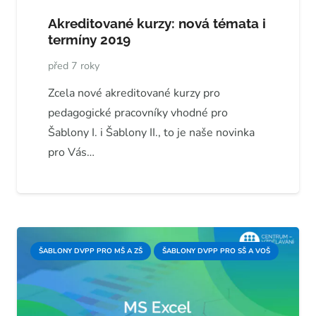
Akreditované kurzy: nová témata i
termíny 2019
před 7 roky
Zcela nové akreditované kurzy pro
pedagogické pracovníky vhodné pro
Šablony I. i Šablony II., to je naše novinka
pro Vás…
ŠABLONY DVPP PRO MŠ A ZŠ
ŠABLONY DVPP PRO SŠ A VOŠ