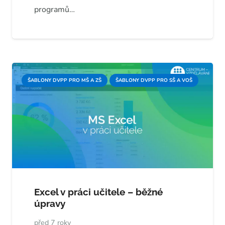
programů…
ŠABLONY DVPP PRO MŠ A ZŠ
ŠABLONY DVPP PRO SŠ A VOŠ
Excel v práci učitele – běžné
úpravy
před 7 roky