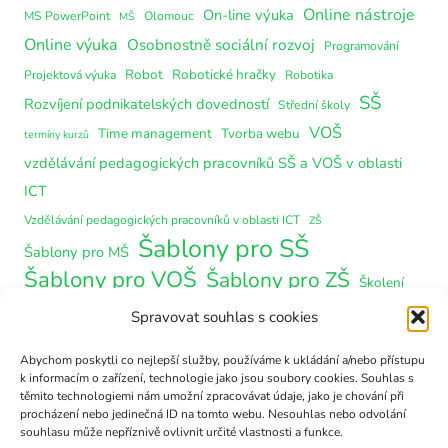
Online nástroje
On-line výuka
MS PowerPoint
Olomouc
MŠ
Online výuka
Osobnostně sociální rozvoj
Programování
Robot
Robotické hračky
Projektová výuka
Robotika
SŠ
Rozvíjení podnikatelských dovedností
Střední školy
VOŠ
Time management
Tvorba webu
termíny kurzů
vzdělávání pedagogických pracovníků SŠ a VOŠ v oblasti
ICT
Vzdělávání pedagogických pracovníků v oblasti ICT
ZŠ
Šablony pro SŠ
Šablony pro MŠ
Šablony pro VOŠ
Šablony pro ZŠ
Školení
Spravovat souhlas s cookies
Rubriky
Abychom poskytli co nejlepší služby, používáme k ukládání a/nebo přístupu
k informacím o zařízení, technologie jako jsou soubory cookies. Souhlas s
těmito technologiemi nám umožní zpracovávat údaje, jako je chování při
Akreditace
procházení nebo jedinečná ID na tomto webu. Nesouhlas nebo odvolání
souhlasu může nepříznivě ovlivnit určité vlastnosti a funkce.
DVPP – ostatní