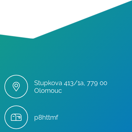
Stupkova 413/1a, 779 00
Olomouc
p8httmf