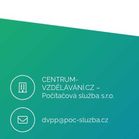
CENTRUM-
VZDĚLÁVÁNÍ.CZ –
Počítačová služba s.r.o.
dvpp@poc-sluzba.cz