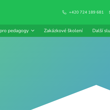
+420 724 189 681
 pro pedagogy
Zakázkové školení
Další sl