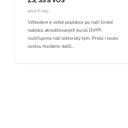
ZŠ, SŠ a VOŠ
před 9 roky
Vzhledem k velké poptávce po naší široké
nabídce akreditovaných kurzů DVPP,
rozšiřujeme náš lektorský tým. Proto i touto
cestou hledáme další…