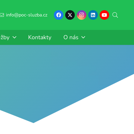
info@poc-sluzba.cz
užby
Kontakty
O nás