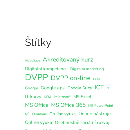
Štítky
Akreditovaný kurz
Akreditace
Digitální kompetence
Digitální marketing
DVPP
DVPP on-line
ECDL
ICT
Google aps
Google Suite
Google
IT
IT kurzy
MS Excel
Microsoft
MBA
MS Office
MS Office 365
MS PowerPoint
Online nástroje
On-line výuka
Olomouc
MŠ
Online výuka
Osobnostně sociální rozvoj