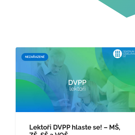
NEZAŘAZENÉ
Lektoři DVPP hlaste se! – MŠ,