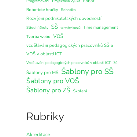
Robot
Programování
Projektová výuka
Robotické hračky
Robotika
Rozvíjení podnikatelských dovedností
SŠ
Time management
Střední školy
termíny kurzů
VOŠ
Tvorba webu
vzdělávání pedagogických pracovníků SŠ a
VOŠ v oblasti ICT
Vzdělávání pedagogických pracovníků v oblasti ICT
ZŠ
Šablony pro SŠ
Šablony pro MŠ
Šablony pro VOŠ
Šablony pro ZŠ
Školení
Rubriky
Akreditace