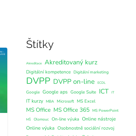
Štítky
Akreditovaný kurz
Akreditace
Digitální kompetence
Digitální marketing
DVPP
DVPP on-line
ECDL
ICT
Google aps
Google Suite
Google
IT
IT kurzy
MS Excel
Microsoft
MBA
MS Office
MS Office 365
MS PowerPoint
Online nástroje
On-line výuka
Olomouc
MŠ
Online výuka
Osobnostně sociální rozvoj