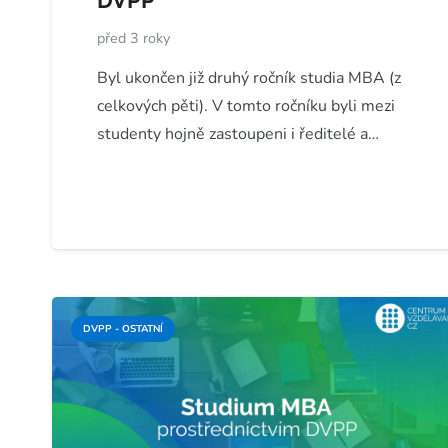
DVPP
před 3 roky
Byl ukončen již druhý ročník studia MBA (z
celkových pěti). V tomto ročníku byli mezi
studenty hojně zastoupeni i ředitelé a…
DVPP - OSTATNÍ