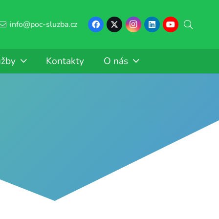
info@poc-sluzba.cz
užby
Kontakty
O nás