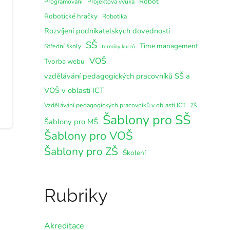
Robot
Programování
Projektová výuka
Robotické hračky
Robotika
Rozvíjení podnikatelských dovedností
SŠ
Time management
Střední školy
termíny kurzů
VOŠ
Tvorba webu
vzdělávání pedagogických pracovníků SŠ a
VOŠ v oblasti ICT
Vzdělávání pedagogických pracovníků v oblasti ICT
ZŠ
Šablony pro SŠ
Šablony pro MŠ
Šablony pro VOŠ
Šablony pro ZŠ
Školení
Rubriky
Akreditace