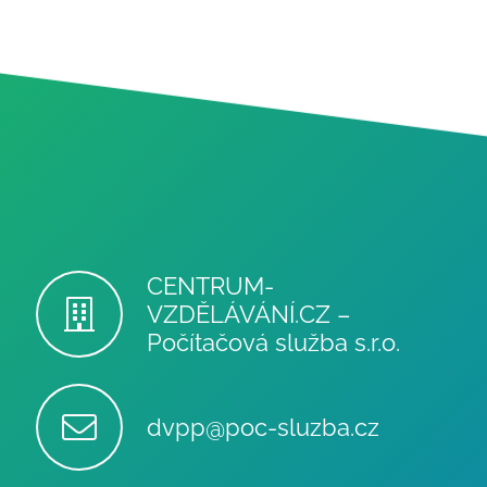
CENTRUM-
VZDĚLÁVÁNÍ.CZ –
Počítačová služba s.r.o.
dvpp@poc-sluzba.cz