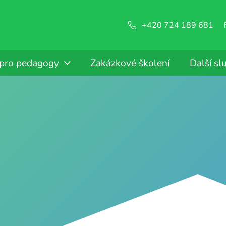
+420 724 189 681
 pro pedagogy
Zakázkové školení
Další sl