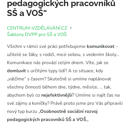
pedagogických pracovníků
SŠ a VOŠ“
CENTRUM-VZDĚLÁVÁNÍ.CZ
Šablony DVPP pro SŠ a VOŠ
Všichni v rámci své práci potřebujeme
komunikovat
–
učitelé se žáky, s rodiči, mezi sebou, s vedením školy…
Komunikace nás provází celým dnem. Víte, jak se
domluvit
s určitými typy lidí? A co situace, kdy
„válčíme“ s časem? Skutečně si umíme naplánovat
všechny činnosti během dne, týdne, měsíce, … tak,
abychom byli co
nejefektivnější
? Umíme si najít čas na
své zájmy a koníčky? Právě proto jsme pro Vás připravili
nový typ kurzu „
Osobnostně sociální rozvoj
pedagogických pracovníků SŠ a VOŠ
„.