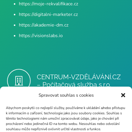
https://moje-rekvalifikace.cz
https://digitalni-marketer.cz
https://akademie-dm.cz
https://visionslabs.io
CENTRUM-VZDĚLÁVÁNÍ.CZ
– Počítačová služba s.r.o.
Spravovat souhlas s cookies
dvpp@poc-sluzba.cz
Abychom poskytli co nejlepší služby, používáme k ukládání a/nebo přístupu
k informacím o zařízení, technologie jako jsou soubory cookies. Souhlas s
těmito technologiemi nám umožní zpracovávat údaje, jako je chování při
procházení nebo jedinečná ID na tomto webu. Nesouhlas nebo odvolání
souhlasu může nepříznivě ovlivnit určité vlastnosti a funkce.