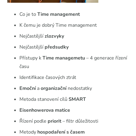
Co je to
Time management
K čemu je dobrý Time management
Nejčastější
zlozvyky
Nejčastější
předsudky
Přístupy k
Time managemetu
– 4 generace řízení
času
Identifikace časových ztrát
Emoční
a
organizační
nedostatky
Metoda stanovení cílů
SMART
Eisenhowerova matice
Řízení podle
priorit
– filtr důležitosti
Metody
hospodaření s časem