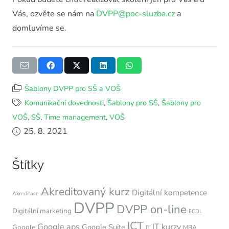
Vás, ozvěte se nám na
DVPP@poc-sluzba.cz
a
domluvíme se.
Šablony DVPP pro SŠ a VOŠ
Komunikační dovednosti
,
Šablony pro SŠ
,
Šablony pro
VOŠ
,
SŠ
,
Time management
,
VOŠ
25. 8. 2021
Štítky
Akreditovaný kurz
Digitální kompetence
Akreditace
DVPP
DVPP on-line
Digitální marketing
ECDL
ICT
Google aps
IT kurzy
Google Suite
Google
MBA
IT