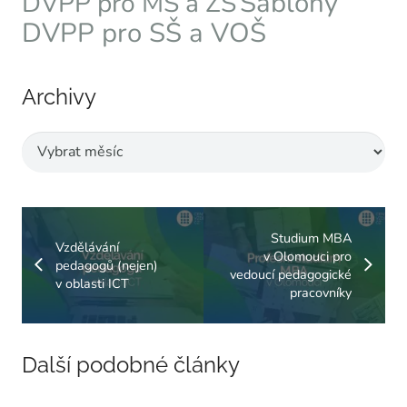
Šablony
DVPP pro MŠ a ZŠ
DVPP pro SŠ a VOŠ
Archivy
Archivy
Studium MBA
Vzdělávání
v Olomouci pro
pedagogů (nejen)
vedoucí pedagogické
v oblasti ICT
pracovníky
Další podobné články