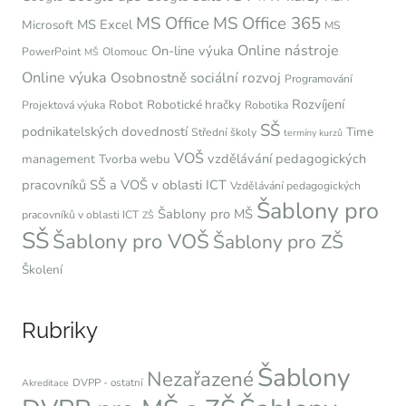
MS Office
MS Office 365
MS Excel
Microsoft
MS
Online nástroje
On-line výuka
PowerPoint
Olomouc
MŠ
Online výuka
Osobnostně sociální rozvoj
Programování
Rozvíjení
Robot
Robotické hračky
Projektová výuka
Robotika
SŠ
podnikatelských dovedností
Time
Střední školy
termíny kurzů
VOŠ
vzdělávání pedagogických
management
Tvorba webu
pracovníků SŠ a VOŠ v oblasti ICT
Vzdělávání pedagogických
Šablony pro
Šablony pro MŠ
pracovníků v oblasti ICT
ZŠ
SŠ
Šablony pro VOŠ
Šablony pro ZŠ
Školení
Rubriky
Šablony
Nezařazené
DVPP - ostatní
Akreditace