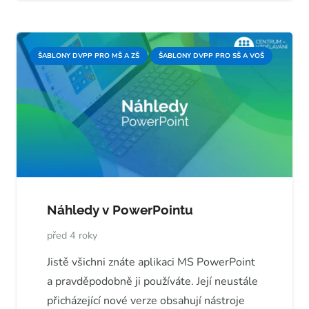
ŠABLONY DVPP PRO MŠ A ZŠ
ŠABLONY DVPP PRO SŠ A VOŠ
Náhledy v PowerPointu
před 4 roky
Jistě všichni znáte aplikaci MS PowerPoint
a pravděpodobně ji používáte. Její neustále
přicházející nové verze obsahují nástroje