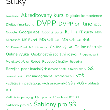
Štítky
Akreditovaný kurz
Digitální kompetence
Akreditace
DVPP
DVPP on-line
Digitální marketing
ECDL
ICT
Google aps
IT kurzy
Google Suite
Google
MBA
IT
MS Office
MS Office 365
MS Excel
Microsoft
Online nástroje
On-line výuka
MS PowerPoint
Olomouc
MŠ
Online výuka
Osobnostně sociální rozvoj
Programování
Robot
Robotické hračky
Projektová výuka
Robotika
SŠ
Rozvíjení podnikatelských dovedností
Střední školy
VOŠ
Time management
Tvorba webu
termíny kurzů
vzdělávání pedagogických pracovníků SŠ a VOŠ v oblasti
ICT
Vzdělávání pedagogických pracovníků v oblasti ICT
ZŠ
Šablony pro SŠ
Šablony pro MŠ