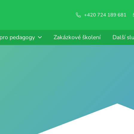
+420 724 189 681
 pro pedagogy
Zakázkové školení
Další sl