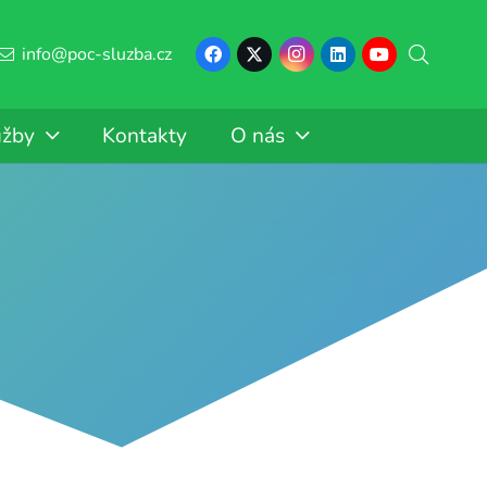
info@poc-sluzba.cz
užby
Kontakty
O nás