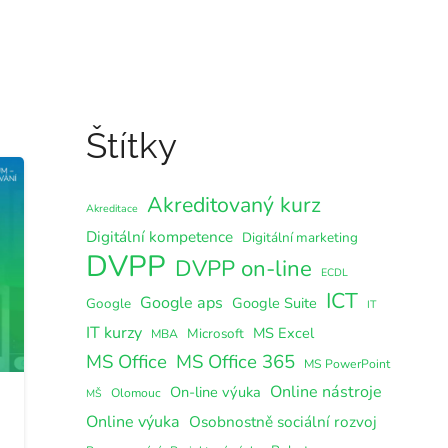
Štítky
Akreditovaný kurz
Akreditace
Digitální kompetence
Digitální marketing
DVPP
DVPP on-line
ECDL
ICT
Google aps
Google Suite
Google
IT
IT kurzy
MS Excel
Microsoft
MBA
MS Office
MS Office 365
MS PowerPoint
Online nástroje
On-line výuka
Olomouc
MŠ
Online výuka
Osobnostně sociální rozvoj