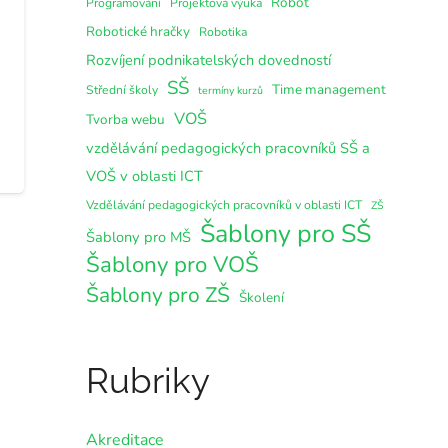
Robot
Programování
Projektová výuka
Robotické hračky
Robotika
Rozvíjení podnikatelských dovedností
SŠ
Time management
Střední školy
termíny kurzů
VOŠ
Tvorba webu
vzdělávání pedagogických pracovníků SŠ a
VOŠ v oblasti ICT
Vzdělávání pedagogických pracovníků v oblasti ICT
ZŠ
Šablony pro SŠ
Šablony pro MŠ
Šablony pro VOŠ
Šablony pro ZŠ
Školení
Rubriky
Akreditace