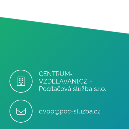
CENTRUM-
VZDĚLÁVÁNÍ.CZ –
Počítačová služba s.r.o.
dvpp@poc-sluzba.cz