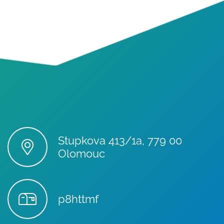
Stupkova 413/1a, 779 00
Olomouc
p8httmf