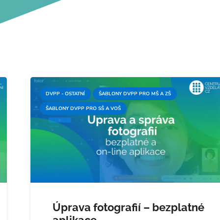
DVPP - OSTATNÍ
ŠABLONY DVPP PRO MŠ A ZŠ
ŠABLONY DVPP PRO SŠ A VOŠ
Úprava fotografií – bezplatné