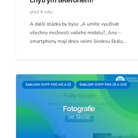
chytrým telefonem?
před 4 roky
A další otázka by byla: „A umíte využívat
všechny možnosti vašeho mobilu?„ Ano –
smartphony mají dnes velmi širokou škálu…
ŠABLONY DVPP PRO MŠ A ZŠ
ŠABLONY DVPP PRO SŠ A VOŠ