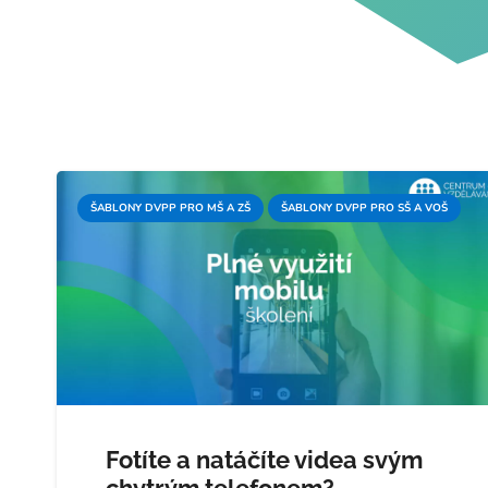
ŠABLONY DVPP PRO MŠ A ZŠ
ŠABLONY DVPP PRO SŠ A VOŠ
Fotíte a natáčíte videa svým