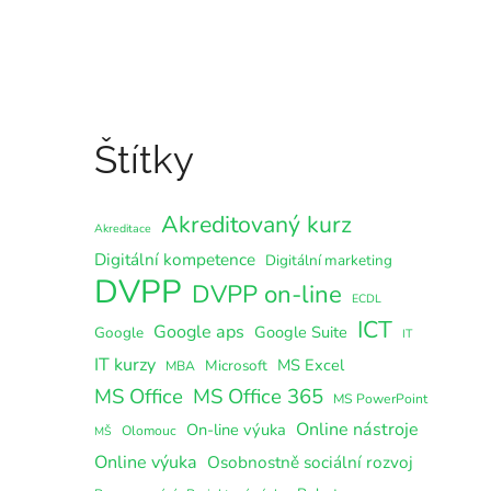
Štítky
Akreditovaný kurz
Akreditace
Digitální kompetence
Digitální marketing
DVPP
DVPP on-line
ECDL
ICT
Google aps
Google Suite
Google
IT
IT kurzy
MS Excel
Microsoft
MBA
MS Office
MS Office 365
MS PowerPoint
Online nástroje
On-line výuka
Olomouc
MŠ
Online výuka
Osobnostně sociální rozvoj