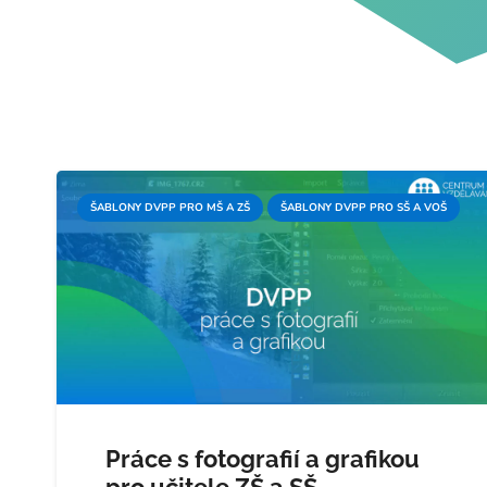
ŠABLONY DVPP PRO MŠ A ZŠ
ŠABLONY DVPP PRO SŠ A VOŠ
Práce s fotografií a grafikou