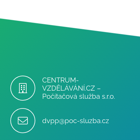
CENTRUM-
VZDĚLÁVÁNÍ.CZ –
Počítačová služba s.r.o.
dvpp@poc-sluzba.cz