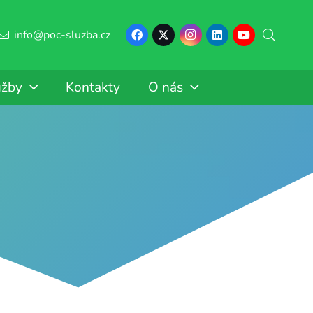
info@poc-sluzba.cz
užby
Kontakty
O nás