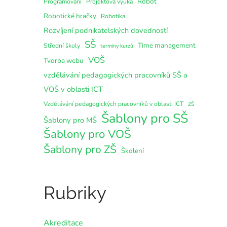
Robot
Programování
Projektová výuka
Robotické hračky
Robotika
Rozvíjení podnikatelských dovedností
SŠ
Time management
Střední školy
termíny kurzů
VOŠ
Tvorba webu
vzdělávání pedagogických pracovníků SŠ a
VOŠ v oblasti ICT
Vzdělávání pedagogických pracovníků v oblasti ICT
ZŠ
Šablony pro SŠ
Šablony pro MŠ
Šablony pro VOŠ
Šablony pro ZŠ
Školení
Rubriky
Akreditace