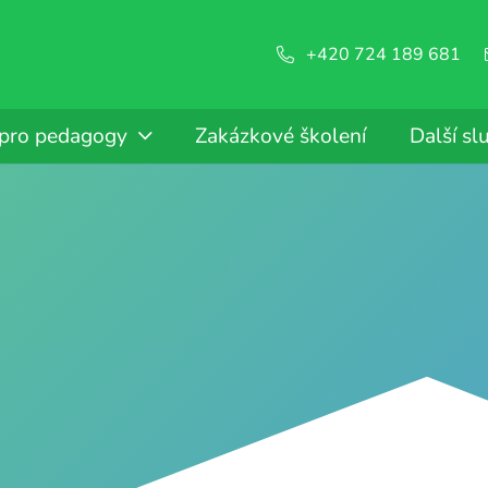
+420 724 189 681
 pro pedagogy
Zakázkové školení
Další sl