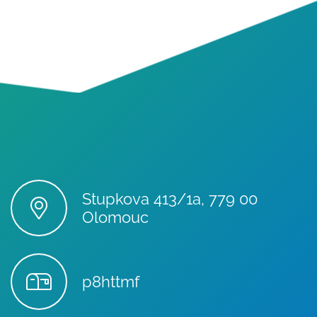
Stupkova 413/1a, 779 00
Olomouc
p8httmf