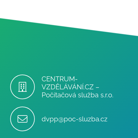
CENTRUM-
VZDĚLÁVÁNÍ.CZ –
Počítačová služba s.r.o.
dvpp@poc-sluzba.cz