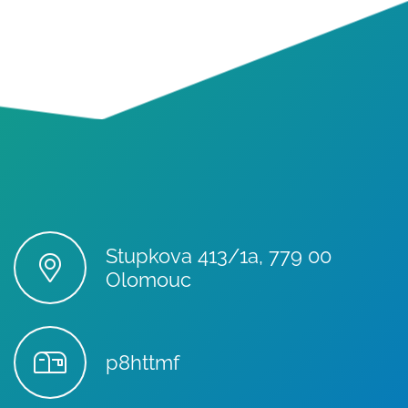
Stupkova 413/1a, 779 00
Olomouc
p8httmf