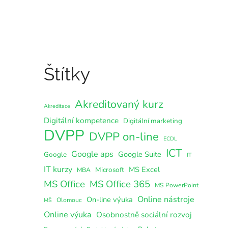
Štítky
Akreditovaný kurz
Akreditace
Digitální kompetence
Digitální marketing
DVPP
DVPP on-line
ECDL
ICT
Google aps
Google Suite
Google
IT
IT kurzy
MS Excel
Microsoft
MBA
MS Office
MS Office 365
MS PowerPoint
Online nástroje
On-line výuka
Olomouc
MŠ
Online výuka
Osobnostně sociální rozvoj