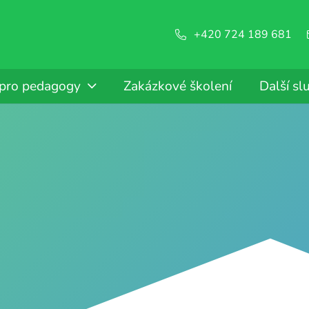
+420 724 189 681
 pro pedagogy
Zakázkové školení
Další sl