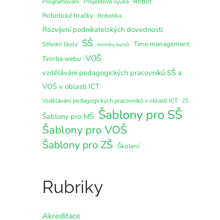
Robot
Programování
Projektová výuka
Robotické hračky
Robotika
Rozvíjení podnikatelských dovedností
SŠ
Time management
Střední školy
termíny kurzů
VOŠ
Tvorba webu
vzdělávání pedagogických pracovníků SŠ a
VOŠ v oblasti ICT
Vzdělávání pedagogických pracovníků v oblasti ICT
ZŠ
Šablony pro SŠ
Šablony pro MŠ
Šablony pro VOŠ
Šablony pro ZŠ
Školení
Rubriky
Akreditace