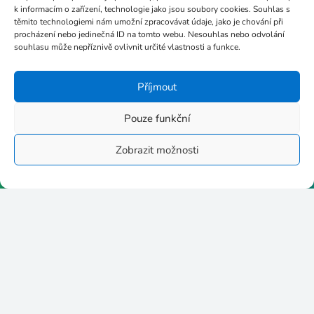
k informacím o zařízení, technologie jako jsou soubory cookies. Souhlas s
těmito technologiemi nám umožní zpracovávat údaje, jako je chování při
procházení nebo jedinečná ID na tomto webu. Nesouhlas nebo odvolání
souhlasu může nepříznivě ovlivnit určité vlastnosti a funkce.
Příjmout
Pouze funkční
Naše webové stránky
Zobrazit možnosti
https://centrum-vzdelavani.cz
https://sablony-dvpp.cz
https://moje-rekvalifikace.cz
https://digitalni-marketer.cz
https://akademie-dm.cz
https://visionslabs.io