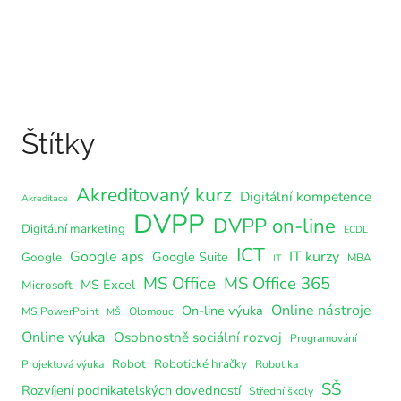
Štítky
Akreditovaný kurz
Digitální kompetence
Akreditace
DVPP
DVPP on-line
Digitální marketing
ECDL
ICT
Google aps
IT kurzy
Google Suite
Google
MBA
IT
MS Office
MS Office 365
MS Excel
Microsoft
Online nástroje
On-line výuka
MS PowerPoint
Olomouc
MŠ
Online výuka
Osobnostně sociální rozvoj
Programování
Robot
Robotické hračky
Projektová výuka
Robotika
SŠ
Rozvíjení podnikatelských dovedností
Střední školy