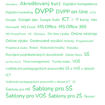
Akreditovaný kurz
Digitální kompetence
Akreditace
DVPP
DVPP on-line
Digitální marketing
ECDL
ICT
Google aps
IT kurzy
Google Suite
Google
MBA
IT
MS Office
MS Office 365
MS Excel
Microsoft
Online nástroje
On-line výuka
MS PowerPoint
Olomouc
MŠ
Online výuka
Osobnostně sociální rozvoj
Programování
Robot
Robotické hračky
Projektová výuka
Robotika
SŠ
Rozvíjení podnikatelských dovedností
Střední školy
VOŠ
Time management
Tvorba webu
termíny kurzů
vzdělávání pedagogických pracovníků SŠ a VOŠ v oblasti
ICT
Vzdělávání pedagogických pracovníků v oblasti ICT
ZŠ
Šablony pro SŠ
Šablony pro MŠ
Šablony pro VOŠ
Šablony pro ZŠ
Školení