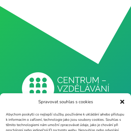
Spravovat souhlas s cookies
Abychom poskytli co nejlepší služby, používáme k ukládání a/nebo přístupu
Naše webové stránky
k informacím o zařízení, technologie jako jsou soubory cookies. Souhlas s
těmito technologiemi nám umožní zpracovávat údaje, jako je chování při
procházení nebo jedinečná ID na tomto webu. Nesouhlas nebo odvolání