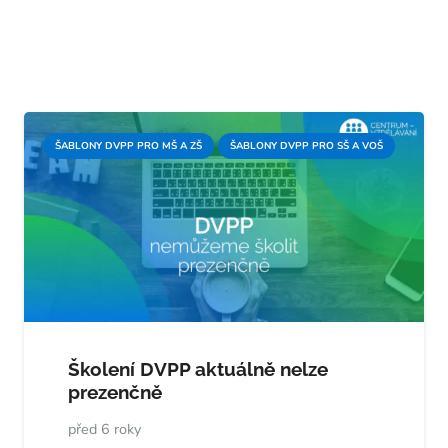
ŠABLONY DVPP PRO MŠ A ZŠ
ŠABLONY DVPP PRO SŠ A VOŠ
Školení DVPP aktuálně nelze
prezenčně
před 6 roky