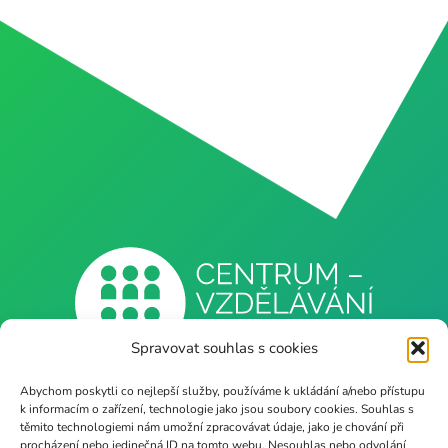
Spravovat souhlas s cookies
Abychom poskytli co nejlepší služby, používáme k ukládání a/nebo přístupu
Naše webové stránky
k informacím o zařízení, technologie jako jsou soubory cookies. Souhlas s
těmito technologiemi nám umožní zpracovávat údaje, jako je chování při
procházení nebo jedinečná ID na tomto webu. Nesouhlas nebo odvolání