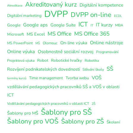
Akreditovaný kurz
Digitální kompetence
Akreditace
DVPP
DVPP on-line
Digitální marketing
ECDL
ICT
Google aps
IT kurzy
Google Suite
Google
MBA
IT
MS Office
MS Office 365
MS Excel
Microsoft
Online nástroje
On-line výuka
MS PowerPoint
Olomouc
MŠ
Online výuka
Osobnostně sociální rozvoj
Programování
Robot
Robotické hračky
Projektová výuka
Robotika
SŠ
Rozvíjení podnikatelských dovedností
Střední školy
VOŠ
Time management
Tvorba webu
termíny kurzů
vzdělávání pedagogických pracovníků SŠ a VOŠ v oblasti
ICT
Vzdělávání pedagogických pracovníků v oblasti ICT
ZŠ
Šablony pro SŠ
Šablony pro MŠ
Šablony pro VOŠ
Šablony pro ZŠ
Školení