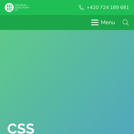
+420 724 189 681
Menu
CSS